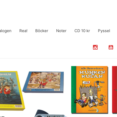
alogen
Rea!
Böcker
Noter
CD 10 kr
Pyssel