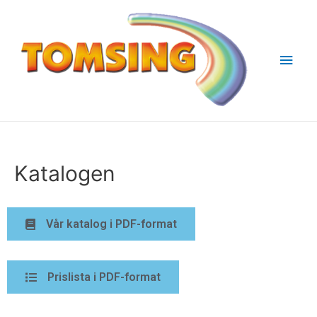
Katalogen
Vår katalog i PDF-format
Prislista i PDF-format