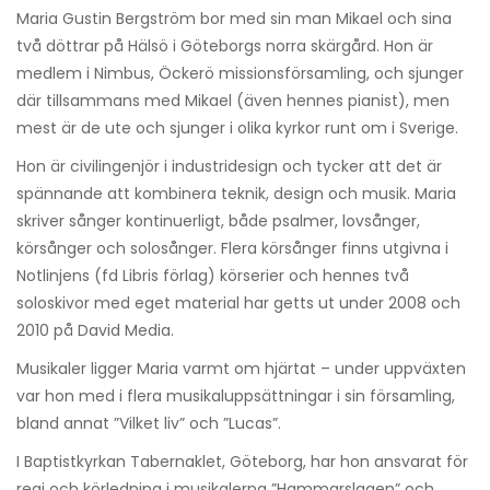
Maria Gustin Bergström bor med sin man Mikael och sina
två döttrar på Hälsö i Göteborgs norra skärgård. Hon är
medlem i Nimbus, Öckerö missionsförsamling, och sjunger
där tillsammans med Mikael (även hennes pianist), men
mest är de ute och sjunger i olika kyrkor runt om i Sverige.
Hon är civilingenjör i industridesign och tycker att det är
spännande att kombinera teknik, design och musik. Maria
skriver sånger kontinuerligt, både psalmer, lovsånger,
körsånger och solosånger. Flera körsånger finns utgivna i
Notlinjens (fd Libris förlag) körserier och hennes två
soloskivor med eget material har getts ut under 2008 och
2010 på David Media.
Musikaler ligger Maria varmt om hjärtat – under uppväxten
var hon med i flera musikaluppsättningar i sin församling,
bland annat ”Vilket liv” och ”Lucas”.
I Baptistkyrkan Tabernaklet, Göteborg, har hon ansvarat för
regi och körledning i musikalerna ”Hammarslagen” och