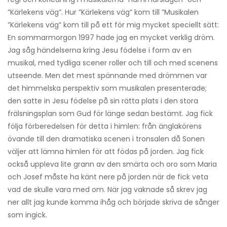
”Kärlekens väg”. Hur ”Kärlekens väg” kom till ”Musikalen
”Kärlekens väg” kom till på ett för mig mycket speciellt sätt:
En sommarmorgon 1997 hade jag en mycket verklig dröm.
Jag såg händelserna kring Jesu födelse i form av en
musikal, med tydliga scener roller och till och med scenens
utseende. Men det mest spännande med drömmen var
det himmelska perspektiv som musikalen presenterade;
den satte in Jesu födelse på sin rätta plats i den stora
frälsningsplan som Gud för länge sedan bestämt. Jag fick
följa förberedelsen för detta i himlen: från änglakörens
övande till den dramatiska scenen i tronsalen då Sonen
väljer att lämna himlen för att födas på jorden. Jag fick
också uppleva lite grann av den smärta och oro som Maria
och Josef måste ha känt nere på jorden när de fick veta
vad de skulle vara med om. När jag vaknade så skrev jag
ner allt jag kunde komma ihåg och började skriva de sånger
som ingick.