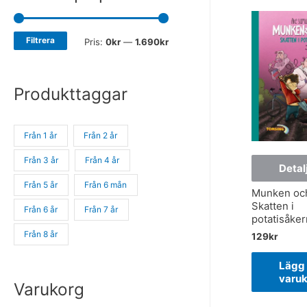
Filtrera
Pris:
0kr
—
1.690kr
Produkttaggar
Från 1 år
Från 2 år
Från 3 år
Från 4 år
Detal
Från 5 år
Från 6 mån
Munken och
Skatten i
Från 6 år
Från 7 år
potatisåker
Från 8 år
129
kr
Lägg 
varu
Varukorg