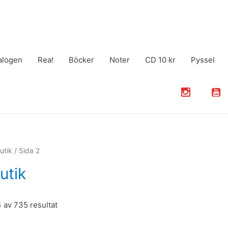
alogen
Rea!
Böcker
Noter
CD 10 kr
Pyssel
utik
/ Sida 2
utik
 av 735 resultat