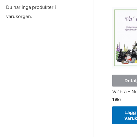
Du har inga produkter i
varukorgen.
Detal
Va´bra – No
19
kr
Lägg 
varu