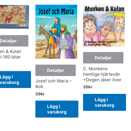
Detaljer
n & Kulan
l 160 bitar
Detaljer
C. Munkens
Detaljer
hemliga hjärtevän
Lägg i
+Degen jäser över
Josef och Maria –
varukorg
Bok
35
kr
29
kr
Lägg i
varukorg
Lägg i
varukorg