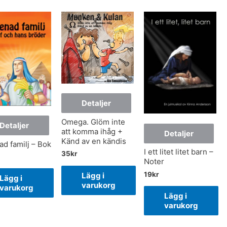
Detaljer
Omega. Glöm inte
Detaljer
att komma ihåg +
Detaljer
Känd av en kändis
ad familj – Bok
I ett litet litet barn –
35
kr
Noter
19
kr
Lägg i
Lägg i
varukorg
varukorg
Lägg i
varukorg