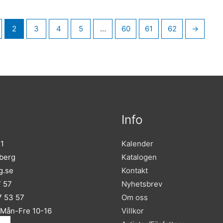
2
3
4
5
…
60
61
62
→
Info
 1
Kalender
sberg
Katalogen
g.se
Kontakt
7 57
Nyhetsbrev
 53 57
Om oss
 Mån-Fre 10-16
Villkor