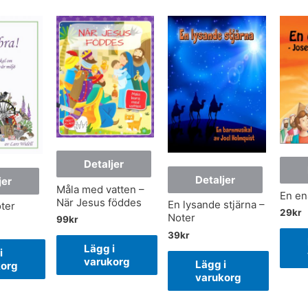
Detaljer
Detaljer
jer
Måla med vatten –
En en
När Jesus föddes
En lysande stjärna –
ter
29
kr
Noter
99
kr
39
kr
Lägg i
i
varukorg
Lägg i
korg
varukorg