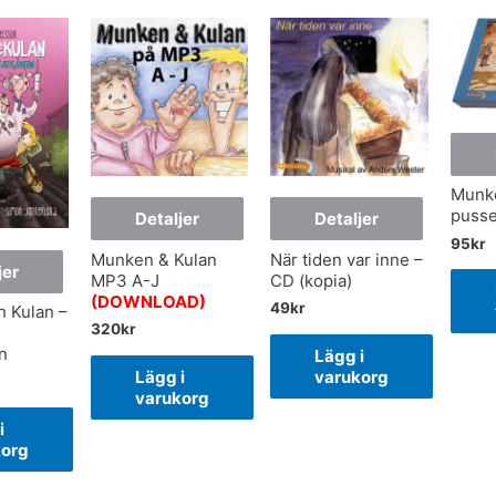
Munke
pusse
Detaljer
Detaljer
95
kr
Munken & Kulan
När tiden var inne –
jer
MP3 A-J
CD (kopia)
(DOWNLOAD)
49
kr
 Kulan –
320
kr
n
Lägg i
Lägg i
varukorg
varukorg
i
korg