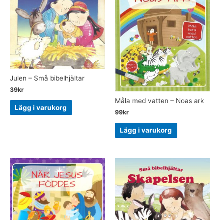
Julen – Små bibelhjältar
39
kr
Måla med vatten – Noas ark
Lägg i varukorg
99
kr
Lägg i varukorg