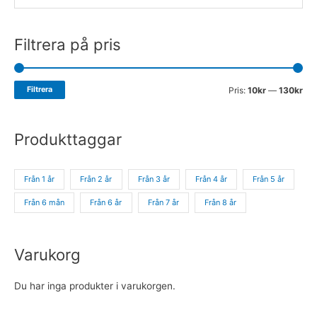
Filtrera på pris
Filtrera
Pris:
10kr
—
130kr
Produkttaggar
Från 1 år
Från 2 år
Från 3 år
Från 4 år
Från 5 år
Från 6 mån
Från 6 år
Från 7 år
Från 8 år
Varukorg
Du har inga produkter i varukorgen.