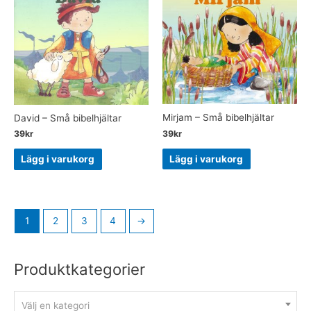
Mirjam – Små bibelhjältar
David – Små bibelhjältar
39
kr
39
kr
Lägg i varukorg
Lägg i varukorg
1
2
3
4
→
Produktkategorier
Välj en kategori