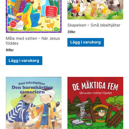
Skapelsen – Små bibelhjältar
39
kr
Måla med vatten – När Jesus
Lägg i varukorg
föddes
99
kr
Lägg i varukorg