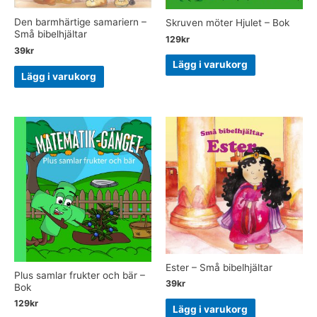
Den barmhärtige samariern –
Skruven möter Hjulet – Bok
Små bibelhjältar
129
kr
39
kr
Lägg i varukorg
Lägg i varukorg
Ester – Små bibelhjältar
Plus samlar frukter och bär –
39
kr
Bok
129
kr
Lägg i varukorg