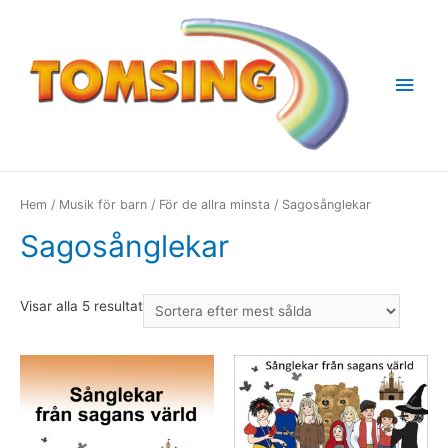
Huv
Hem
/
Musik för barn
/
För de allra minsta
/ Sagosånglekar
Sagosånglekar
Visar alla 5 resultat