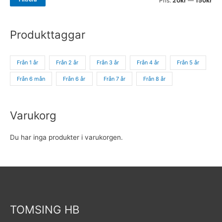
Pris:
20kr
—
150kr
Produkttaggar
Från 1 år
Från 2 år
Från 3 år
Från 4 år
Från 5 år
Från 6 mån
Från 6 år
Från 7 år
Från 8 år
Varukorg
Du har inga produkter i varukorgen.
TOMSING HB