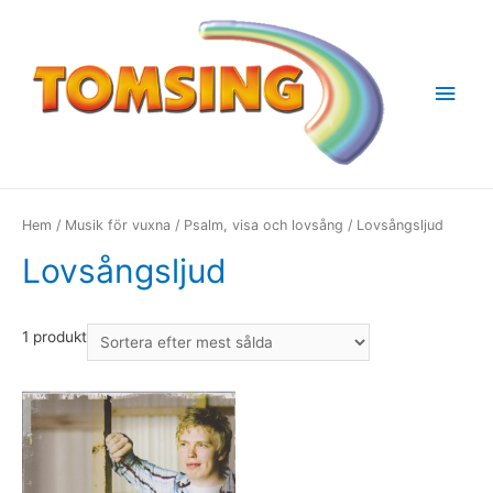
Huv
Hem
/
Musik för vuxna
/
Psalm, visa och lovsång
/ Lovsångsljud
Lovsångsljud
1 produkt