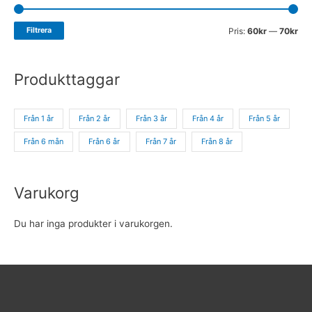
Filtrera
Pris:
60kr
—
70kr
Produkttaggar
Från 1 år
Från 2 år
Från 3 år
Från 4 år
Från 5 år
Från 6 mån
Från 6 år
Från 7 år
Från 8 år
Varukorg
Du har inga produkter i varukorgen.