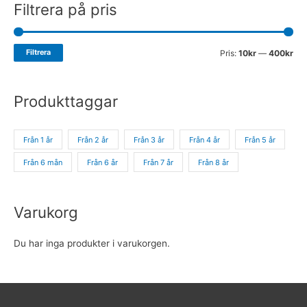
Filtrera på pris
Filtrera
Pris:
10kr
—
400kr
Produkttaggar
Från 1 år
Från 2 år
Från 3 år
Från 4 år
Från 5 år
Från 6 mån
Från 6 år
Från 7 år
Från 8 år
Varukorg
Du har inga produkter i varukorgen.