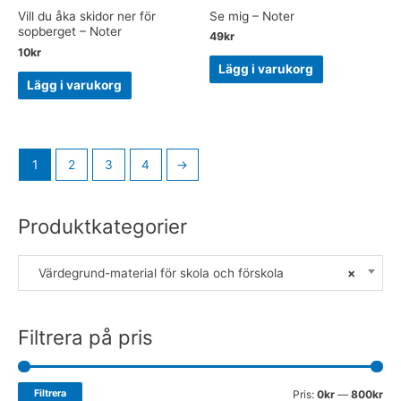
Se mig – Noter
Vill du åka skidor ner för
sopberget – Noter
49
kr
10
kr
Lägg i varukorg
Lägg i varukorg
1
2
3
4
→
Produktkategorier
Värdegrund-material för skola och förskola
×
Filtrera på pris
Filtrera
Pris:
0kr
—
800kr