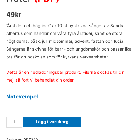
49
kr
”Årstider och högtider” är 10 st nyskrivna sånger av Sandra
Albertus som handlar om våra fyra årstider, samt de stora
högtiderna, påsk, jul, midsommar, advent, fastan och lucia.
Sångerna är skrivna för barn- och ungdomskör och passar lika
bra för grundskolan som för kyrkans verksamheter.
Detta är en nedladdningsbar produkt. Filerna skickas till din
mejl så fort vi behandlat din order.
Notexempel
.
Årstider
Lägg i varukorg
och
högtider
Artikelnr:
PDF249