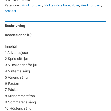
-
Kategorier:
Musik för barn
,
För lite större barn
,
Noter
,
Musik för barn
,
Noter
Årstider
(PDF)
mängd
Beskrivning
Recensioner (0)
Innehåll:
1 Adventsljusen
2 Sprid ditt ljus
3 Vi kallar det för jul
4 Vinterns sång
5 Vårens sång
6 Fastan
7 Påsken
8 Midsommarafton
9 Sommarens sång
10 Höstens sång