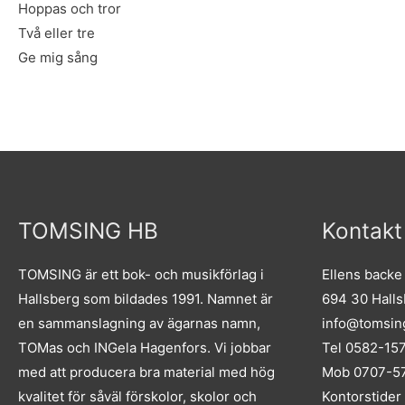
Hoppas och tror
Två eller tre
Ge mig sång
TOMSING HB
Kontakt
TOMSING är ett bok- och musikförlag i
Ellens backe
Hallsberg som bildades 1991. Namnet är
694 30 Hall
en sammanslagning av ägarnas namn,
info@tomsin
TOMas och INGela Hagenfors. Vi jobbar
Tel 0582-15
med att producera bra material med hög
Mob 0707-57
kvalitet för såväl förskolor, skolor och
Kontorstider