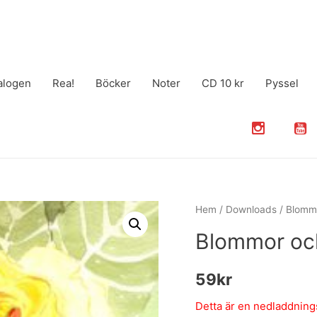
alogen
Rea!
Böcker
Noter
CD 10 kr
Pyssel
Hem
/
Downloads
/ Blomm
Blommor oc
59
kr
Detta är en nedladdningsb