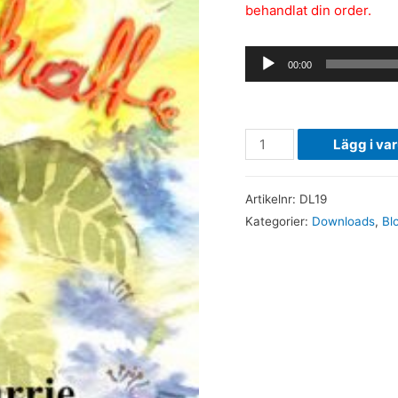
behandlat din order.
Ljudspelare
00:00
.
Blommor
Lägg i va
och
skratt
Artikelnr:
DL19
-
Kategorier:
Downloads
,
Bl
CD
(DOWNLOAD)
mängd