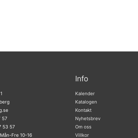
Info
 1
Kalender
sberg
Katalogen
g.se
Kontakt
7 57
Nyhetsbrev
 53 57
Om oss
 Mån-Fre 10-16
Villkor