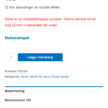
12 fina barnsånger av Gunilla Möller
Detta är en nedladdningsbar produkt. Filerna skickas till din
mejl så fort vi behandlat din order.
Notexempel
.
Delad
Lägg i varukorg
glädje
-
Artikelnr:
PDF54
Noter
Kategorier:
Noter
,
Musik för barn
,
Delad glädje
(PDF)
mängd
Beskrivning
Recensioner (0)