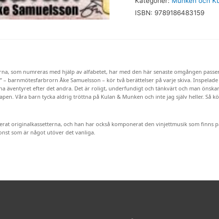
Kategorier:
Munken och Ku
+
ISBN:
9789186483159
Stenens
hemlighet
(kopia)
mängd
rna, som numreras med hjälp av alfabetet, har med den här senaste omgången passerat 
” – barnmötesfarbrorn Åke Samuelsson – kör två berättelser på varje skiva. Inspelade
ena äventyret efter det andra. Det är roligt, underfundigt och tänkvärt och man önsk
pen. Våra barn tycka aldrig tröttna på Kulan & Munken och inte jag själv heller. Så kör 
rat originalkassetterna, och han har också komponerat den vinjettmusik som finns p
nst som är något utöver det vanliga.