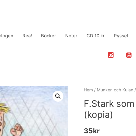
alogen
Rea!
Böcker
Noter
CD 10 kr
Pyssel
Hem
/
Munken och Kulan
/
F.Stark som
(kopia)
35
kr