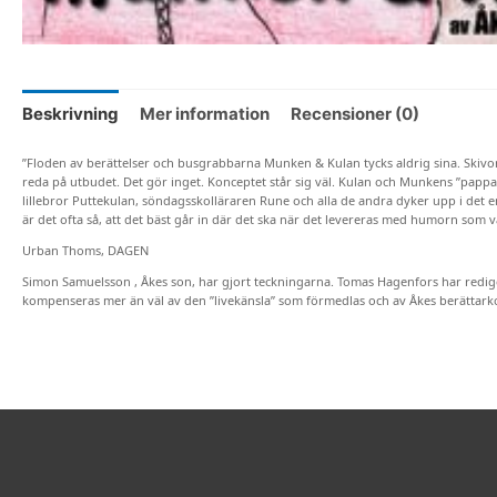
Beskrivning
Mer information
Recensioner (0)
”Floden av berättelser och busgrabbarna Munken & Kulan tycks aldrig sina. Skivo
reda på utbudet. Det gör inget. Konceptet står sig väl. Kulan och Munkens ”pappa
lillebror Puttekulan, söndagsskolläraren Rune och alla de andra dyker upp i det 
är det ofta så, att det bäst går in där det ska när det levereras med humorn som va
Urban Thoms, DAGEN
Simon Samuelsson , Åkes son, har gjort teckningarna. Tomas Hagenfors har redige
kompenseras mer än väl av den ”livekänsla” som förmedlas och av Åkes berättarko