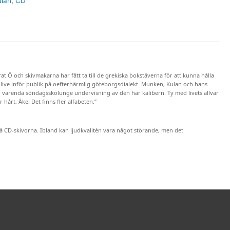
lan
,
CD
Ö och skivmakarna har fått ta till de grekiska bokstäverna för att kunna hålla
 live inför publik på oefterhärmlig göteborgsdialekt. Munken, Kulan och hans
ar varenda söndagsskolunge undervisning av den här kalibern. Ty med livets allvar
hårt, Åke! Det finns fler alfabeten.”
å CD-skivorna. Ibland kan ljudkvalitén vara något störande, men det