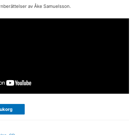
rnberättelser av Åke Samuelsson.
rukorg