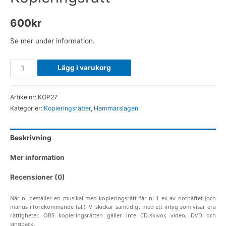
600
kr
Se mer under information.
Hammarslagen
Lägg i varukorg
-
Kopieringsrätt
Artikelnr:
KOP27
mängd
Kategorier:
Kopieringsrätter
,
Hammarslagen
Beskrivning
Mer information
Recensioner (0)
När ni beställer en musikal med kopieringsrätt får ni 1 ex av nothäftet (och
manus i förekommande fall). Vi skickar samtidigt med ett intyg som visar era
rättigheter. OBS kopieringsrätten gäller inte CD-skivor, video, DVD och
singback.