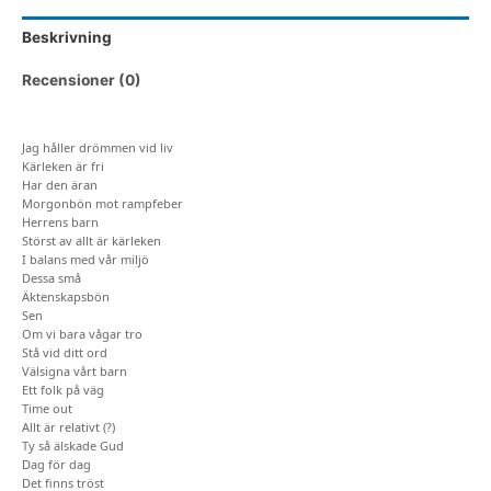
Beskrivning
Recensioner (0)
Jag håller drömmen vid liv
Kärleken är fri
Har den äran
Morgonbön mot rampfeber
Herrens barn
Störst av allt är kärleken
I balans med vår miljö
Dessa små
Äktenskapsbön
Sen
Om vi bara vågar tro
Stå vid ditt ord
Välsigna vårt barn
Ett folk på väg
Time out
Allt är relativt (?)
Ty så älskade Gud
Dag för dag
Det finns tröst