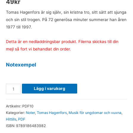
49
kr
Tomas Hagenfors är sig själv, sin kristna tro, sitt sätt att sjunga
och sin stil trogen. På 72 generösa minuter summerar han åren
1977 till 1997.
Detta är en nedladdningsbar produkt. Filerna skickas till din
mejl så fort vi behandlat din order.
Notexempel
.
Hittills
Lägg i varukorg
-
Noter
Artikelnr:
PDF10
(PDF)
Kategorier:
Noter
,
Tomas Hagenfors
,
Musik för ungdomar och vuxna
,
mängd
Hittills
,
PDF
ISBN:
9789186483982