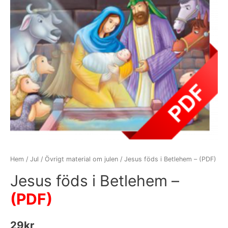
Hem
/
Jul
/
Övrigt material om julen
/ Jesus föds i Betlehem – (PDF)
Jesus föds i Betlehem –
(PDF)
29
kr