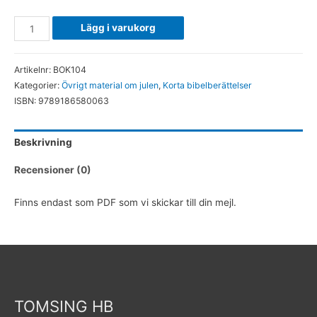
Jesus
Lägg i varukorg
föds
i
Artikelnr:
BOK104
Betlehem
Kategorier:
Övrigt material om julen
,
Korta bibelberättelser
-
ISBN:
9789186580063
(PDF)
mängd
Beskrivning
Recensioner (0)
Finns endast som PDF som vi skickar till din mejl.
TOMSING HB