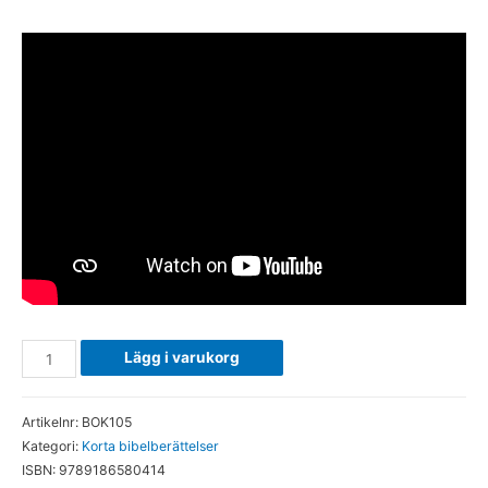
Jona
Lägg i varukorg
-
Bok
Artikelnr:
BOK105
mängd
Kategori:
Korta bibelberättelser
ISBN:
9789186580414