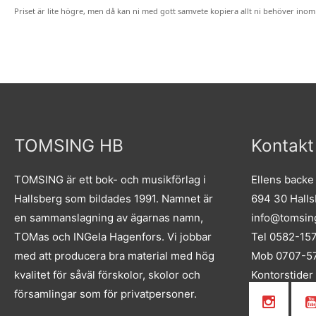
Priset är lite högre, men då kan ni med gott samvete kopiera allt ni behöver inom
TOMSING HB
Kontakt
TOMSING är ett bok- och musikförlag i
Ellens backe
Hallsberg som bildades 1991. Namnet är
694 30 Hall
en sammanslagning av ägarnas namn,
info@tomsin
TOMas och INGela Hagenfors. Vi jobbar
Tel 0582-15
med att producera bra material med hög
Mob 0707-57
kvalitet för såväl förskolor, skolor och
Kontorstider
församlingar som för privatpersoner.