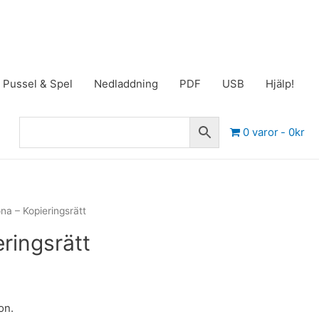
Pussel & Spel
Nedladdning
PDF
USB
Hjälp!
0 varor
0kr
na – Kopieringsrätt
ringsrätt
on.