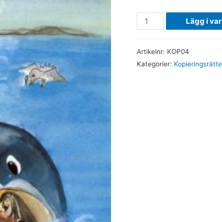
Jona
Lägg i va
-
Kopieringsrätt
Artikelnr:
KOP04
mängd
Kategorier:
Kopieringsrätte