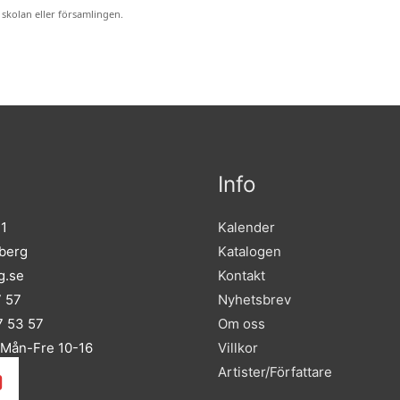
 skolan eller församlingen.
Info
 1
Kalender
sberg
Katalogen
g.se
Kontakt
7 57
Nyhetsbrev
 53 57
Om oss
 Mån-Fre 10-16
Villkor
Artister/Författare