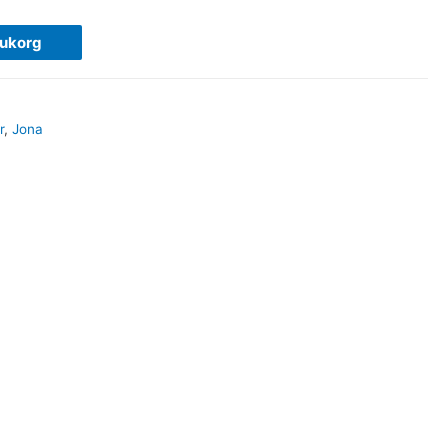
rukorg
r
,
Jona