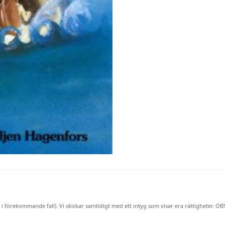
 i förekommande fall). Vi skickar samtidigt med ett intyg som visar era rättigheter. OB