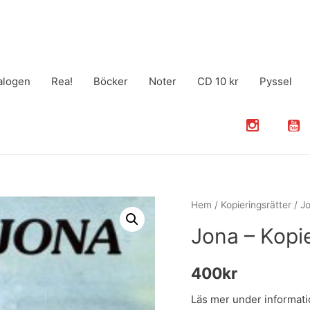
alogen
Rea!
Böcker
Noter
CD 10 kr
Pyssel
Hem
/
Kopieringsrätter
/ Jo
Jona – Kopie
400
kr
Läs mer under informati