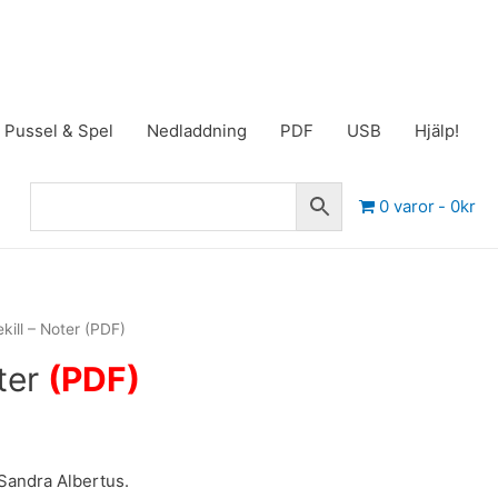
Pussel & Spel
Nedladdning
PDF
USB
Hjälp!
0 varor
0kr
lekill – Noter (PDF)
oter
(PDF)
Sandra Albertus.