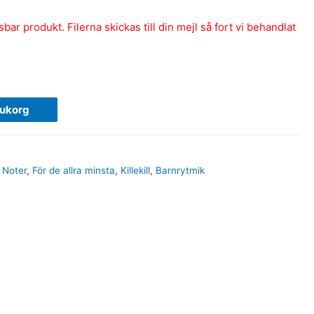
ar produkt. Filerna skickas till din mejl så fort vi behandlat
rukorg
,
Noter
,
För de allra minsta
,
Killekill
,
Barnrytmik