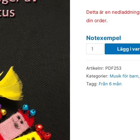
Detta är en nedladdningsb
din order.
Notexempel
Killekill
Lägg i va
-
Noter
Artikelnr:
PDF253
(PDF)
Kategorier:
Musik för barn
mängd
Tagg:
Från 6 mån