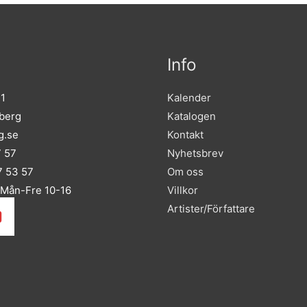
Info
 1
Kalender
sberg
Katalogen
g.se
Kontakt
7 57
Nyhetsbrev
 53 57
Om oss
 Mån-Fre 10-16
Villkor
Artister/Författare