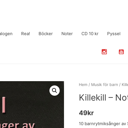
alogen
Rea!
Böcker
Noter
CD 10 kr
Pyssel
Hem
/
Musik för barn
/ Kil
Killekill – N
49
kr
10 barnrytmiksånger av 