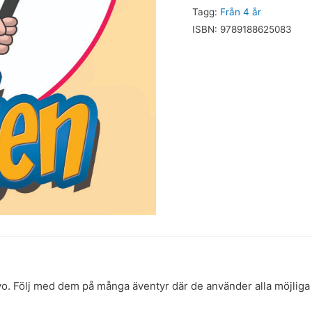
Tagg:
Från 4 år
ISBN:
9789188625083
vo. Följ med dem på många äventyr där de använder alla möjliga (