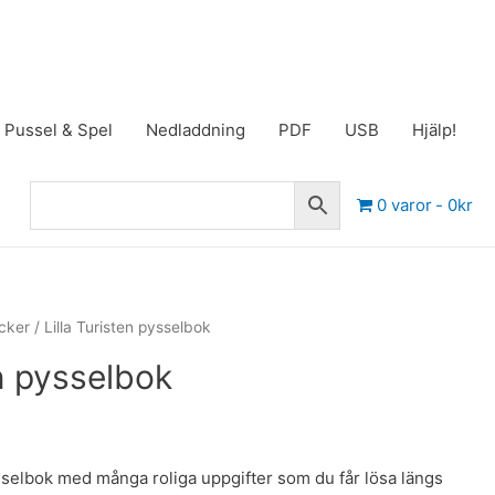
Pussel & Spel
Nedladdning
PDF
USB
Hjälp!
0 varor
0kr
cker
/ Lilla Turisten pysselbok
en pysselbok
selbok med många roliga uppgifter som du får lösa längs