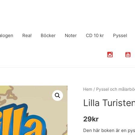
alogen
Rea!
Böcker
Noter
CD 10 kr
Pyssel
Hem
/
Pyssel och målarbö
Lilla Turist
29
kr
Den här boken är en pys