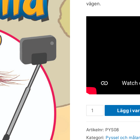
vägen.
Lilla
Lägg i va
Turisten
pysselbok
Artikelnr:
PYS08
mängd
Kategori:
Pyssel och måla