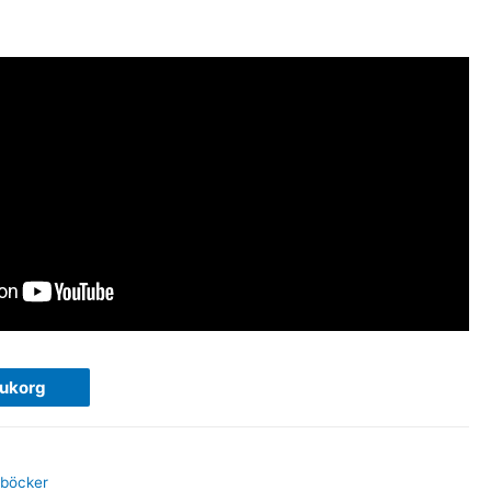
rukorg
rböcker