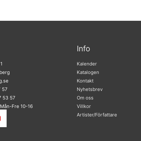
Info
 1
Kalender
sberg
Katalogen
g.se
Kontakt
7 57
Nyhetsbrev
 53 57
Om oss
 Mån-Fre 10-16
Villkor
Artister/Författare