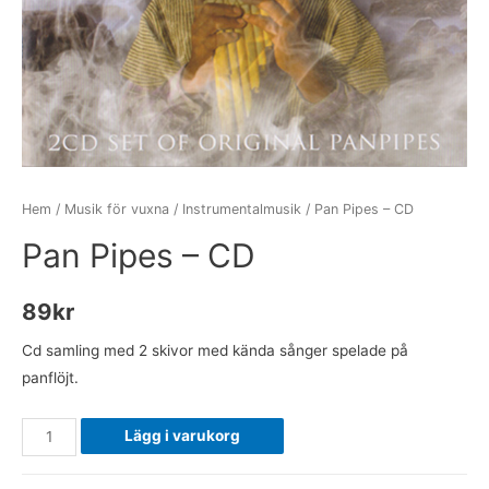
Hem
/
Musik för vuxna
/
Instrumentalmusik
/ Pan Pipes – CD
Pan Pipes – CD
89
kr
Cd samling med 2 skivor med kända sånger spelade på
panflöjt.
Pan
Lägg i varukorg
Pipes
-