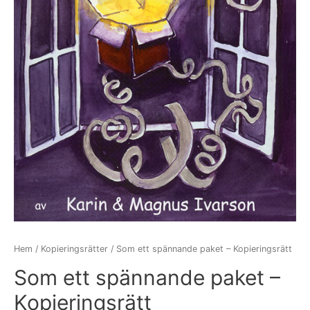
Hem
/
Kopieringsrätter
/ Som ett spännande paket – Kopieringsrätt
Som ett spännande paket –
Kopieringsrätt