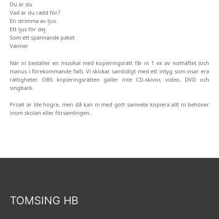
Du är du
Vad är du rädd för?
En strimma av ljus
Ett ljus för dej
Som ett spännande paket
Vänner
När ni beställer en musikal med kopieringsrätt får ni 1 ex av nothäftet (och
manus i förekommande fall). Vi skickar samtidigt med ett intyg som visar era
rättigheter. OBS kopieringsrätten gäller inte CD-skivor, video, DVD och
singback.
Priset är lite högre, men då kan ni med gott samvete kopiera allt ni behöver
inom skolan eller församlingen.
TOMSING HB