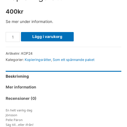
400
kr
Se mer under information.
Som
Lägg i varukorg
ett
spännande
Artikelnr:
KOP24
paket
Kategorier:
Kopieringsrätter
,
Som ett spännande paket
-
Kopieringsrätt
Beskrivning
mängd
Mer information
Recensioner (0)
En helt vanlig dag
Jönsson
Pelle Päron
Säg till…eller ifrån!