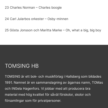
23 Charles Norman – Charles boogie
24 Carl Jularbos orkester – Osby-minnen
25 Gösta Jonsson och Maritta Marke – Oh, what a big, big boy
TOMSING HB
TOMSING är ett bok- och musikförlag i Hallsberg som bildades
1991. Namnet är en sammanslagning av ägarnas namn, TOMas
och INGela Hagenfors. Vi jobbar med att producera bra
material med hög kvalitet för såväl förskolor, skolor och
församlingar som för privatpersoner.