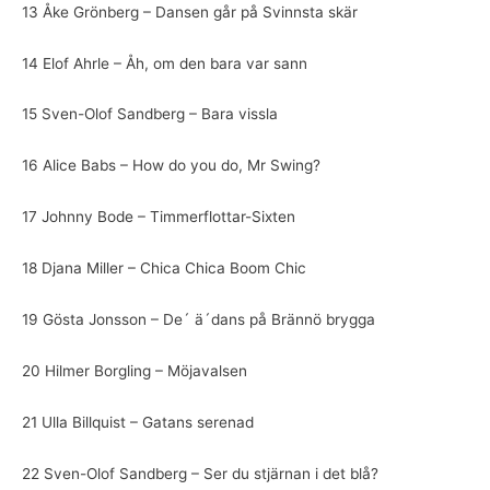
13 Åke Grönberg – Dansen går på Svinnsta skär
14 Elof Ahrle – Åh, om den bara var sann
15 Sven-Olof Sandberg – Bara vissla
16 Alice Babs – How do you do, Mr Swing?
17 Johnny Bode – Timmerflottar-Sixten
18 Djana Miller – Chica Chica Boom Chic
19 Gösta Jonsson – De´ ä´dans på Brännö brygga
20 Hilmer Borgling – Möjavalsen
21 Ulla Billquist – Gatans serenad
22 Sven-Olof Sandberg – Ser du stjärnan i det blå?