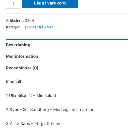
Svenska
Lägg i varukorg
schlager
Tango
Artikelnr:
JG204
Rosa
Kategori:
Favoriter från förr
mängd
Beskrivning
Mer information
Recensioner (0)
Innehåll
1 Ulla Billquist – Min soldat
2 Sven-Olof Sandberg – Med dig i mina armar
3 Alice Babs – Ett glatt humör