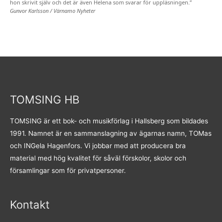
hon skrivit själv och det är även Helena som svarar för uppläsningen.”
Gunvor Karlsson / Värnamo Nyheter
TOMSING HB
TOMSING är ett bok- och musikförlag i Hallsberg som bildades
1991. Namnet är en sammanslagning av ägarnas namn, TOMas
och INGela Hagenfors. Vi jobbar med att producera bra
material med hög kvalitet för såväl förskolor, skolor och
församlingar som för privatpersoner.
Kontakt