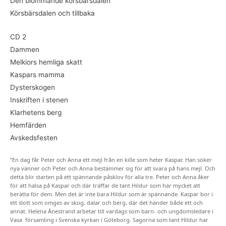
Den blommande körsbärsdalen
Körsbärsdalen och tillbaka
CD 2
Dammen
Melkiors hemliga skatt
Kaspars mamma
Dysterskogen
Inskriften i stenen
Klarhetens berg
Hemfärden
Avskedsfesten
”En dag får Peter och Anna ett mejl från en kille som heter Kaspar. Han söker
nya vänner och Peter och Anna bestämmer sig för att svara på hans mejl. Och
detta blir starten på ett spännande påsklov för alla tre. Peter och Anna åker
för att hälsa på Kaspar och där träffar de tant Hildur som har mycket att
berätta för dem. Men det är inte bara Hildur som är spännande. Kaspar bor i
ett slott som omges av skog, dalar och berg, där det händer både ett och
annat. Helena Ånestrand arbetar till vardags som barn- och ungdomsledare i
Vasa församling i Svenska kyrkan i Göteborg. Sagorna som tant Hildur har