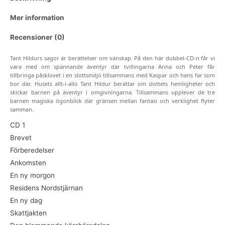
Mer information
Recensioner (0)
Tant Hildurs sagor är berättelser om vänskap. På den här dubbel-CD-n får vi
vara med om spännande äventyr där tvillingarna Anna och Peter får
tillbringa påsklovet i en slottsmiljö tillsammans med Kaspar och hans far som
bor där. Husets allt-i-allo Tant Hildur berättar om slottets hemligheter och
skickar barnen på äventyr i omgivningarna. Tillsammans upplever de tre
barnen magiska ögonblick där gränsen mellan fantasi och verklighet flyter
samman.
CD 1
Brevet
Förberedelser
Ankomsten
En ny morgon
Residens Nordstjärnan
En ny dag
Skattjakten