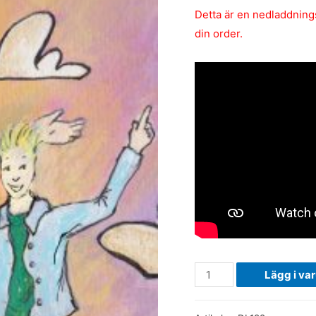
Detta är en nedladdningsb
din order.
Tro,
Lägg i va
hopp
och