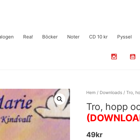
alogen
Rea!
Böcker
Noter
CD 10 kr
Pyssel
Hem
/
Downloads
/ Tro, 
Tro, hopp o
(DOWNLOA
49
kr