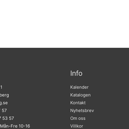
Info
 1
Kalender
sberg
Katalogen
g.se
Kontakt
7 57
Nyhetsbrev
 53 57
Om oss
 Mån-Fre 10-16
Villkor