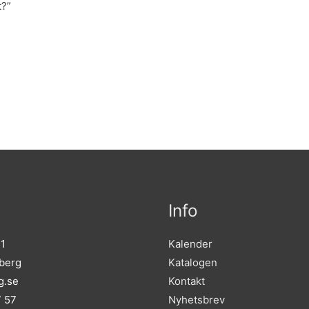
t?”
Info
 1
Kalender
sberg
Katalogen
g.se
Kontakt
7 57
Nyhetsbrev