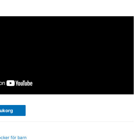
rukorg
öcker för barn