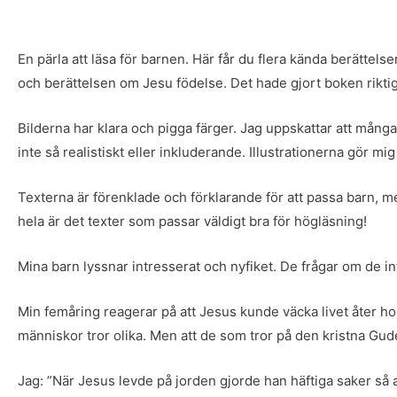
En pärla att läsa för barnen. Här får du flera kända berätt
och berättelsen om Jesu födelse. Det hade gjort boken rikti
Bilderna har klara och pigga färger. Jag uppskattar att många 
inte så realistiskt eller inkluderande. Illustrationerna gör mi
Texterna är förenklade och förklarande för att passa barn, men 
hela är det texter som passar väldigt bra för högläsning!
Mina barn lyssnar intresserat och nyfiket. De frågar om de in
Min femåring reagerar på att Jesus kunde väcka livet åter hos
människor tror olika. Men att de som tror på den kristna Guden
Jag: ”När Jesus levde på jorden gjorde han häftiga saker så 