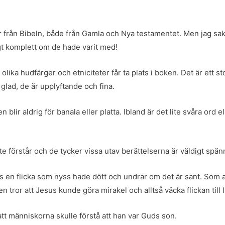
elser från Bibeln, både från Gamla och Nya testamentet. Men jag
gt komplett om de hade varit med!
olika hudfärger och etniciteter får ta plats i boken. Det är ett 
g glad, de är upplyftande och fina.
blir aldrig för banala eller platta. Ibland är det lite svåra ord 
te förstår och de tycker vissa utav berättelserna är väldigt spä
 en flicka som nyss hade dött och undrar om det är sant. Som al
 tror att Jesus kunde göra mirakel och alltså väcka flickan till l
att människorna skulle förstå att han var Guds son.