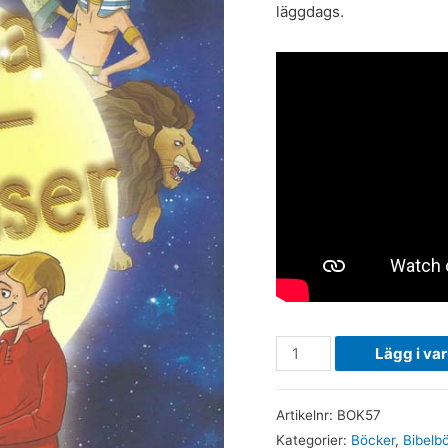
läggdags.
Välkända
Lägg i va
bibelberättelser
mängd
Artikelnr:
BOK57
Kategorier:
Böcker
,
Bibelb