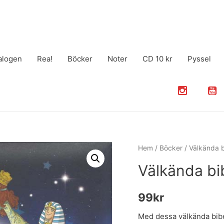
alogen
Rea!
Böcker
Noter
CD 10 kr
Pyssel
Hem
/
Böcker
/ Välkända b
Välkända bi
99
kr
Med dessa välkända bibel