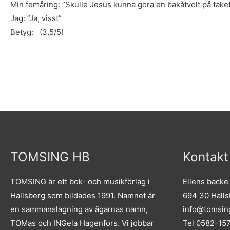
Min femåring: ”Skulle Jesus kunna göra en bakåtvolt på take
Jag: ”Ja, visst”
Betyg: (3,5/5)
TOMSING HB
Kontakt
TOMSING är ett bok- och musikförlag i
Ellens backe
Hallsberg som bildades 1991. Namnet är
694 30 Hall
en sammanslagning av ägarnas namn,
info@tomsin
TOMas och INGela Hagenfors. Vi jobbar
Tel 0582-15