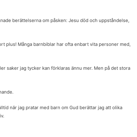
 saknade berättelserna om påsken: Jesu död och uppståndelse,
stort plus! Många barnbiblar har ofta enbart vita personer med,
eller saker jag tycker kan förklaras ännu mer. Men på det stora
nnande.
ltid när jag pratar med barn om Gud berättar jag att olika
iv.