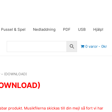
Pussel & Spel
Nedladdning
PDF
USB
Hjälp!
0 varor
0kr
r – (DOWNLOAD)
OWNLOAD)
ar produkt. Musikfilerna skickas till din mejl så fort vi har