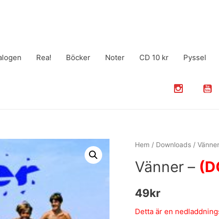
alogen
Rea!
Böcker
Noter
CD 10 kr
Pyssel
Hem
/
Downloads
/ Vänne
Vänner –
(D
49
kr
Detta är en nedladdningsb