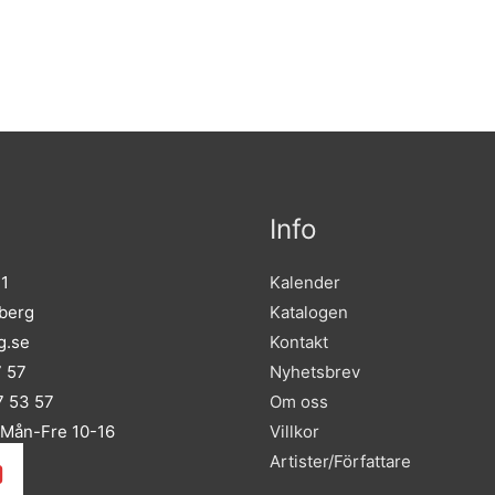
Info
 1
Kalender
sberg
Katalogen
g.se
Kontakt
7 57
Nyhetsbrev
 53 57
Om oss
 Mån-Fre 10-16
Villkor
Artister/Författare