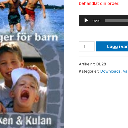
behandlat din order.
Ljudspelare
00:00
.
Vänner
Lägg i va
-
(DOWNLOAD)
Artikelnr:
DL28
mängd
Kategorier:
Downloads
,
Vä