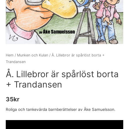
Hem
/
Munken och Kulan
/ Å. Lillebror är spårlöst borta +
Trandansen
Å. Lillebror är spårlöst borta
+ Trandansen
35
kr
Roliga och tankevärda barnberättelser av Åke Samuelsson.