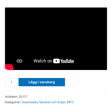
Q.
Lägg i varukorg
Vi
kryper
Artikelnr:
DL117
genom
Kategorier:
Downloads
,
Munken och Kulan
,
MP3
kakelugnen
+