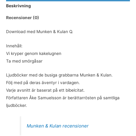
Beskrivning
Ta
med
Recensioner (0)
smörgåsar
(DOWNLOAD)
Download med Munken & Kulan Q.
mängd
Innehåll:
Vi kryper genom kakelugnen
Ta med smörgåsar
Ljudböcker med de busiga grabbarna Munken & Kulan.
Följ med på deras äventyr i vardagen.
Varje avsnitt är baserat på ett bibelcitat.
Författaren Åke Samuelsson är berättarrösten på samtliga
ljudböcker.
Munken & Kulan recensioner