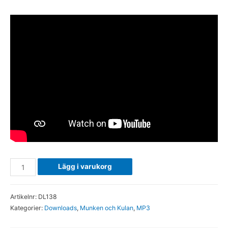
Sigma.
Lägg i varukorg
Det
känna
Artikelnr:
DL138
i
Kategorier:
Downloads
,
Munken och Kulan
,
MP3
magen
+