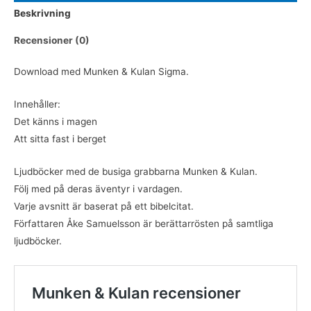
Beskrivning
Att
sitta
Recensioner (0)
fast
i
Download med Munken & Kulan Sigma.
berget
(DOWNLOAD)
Innehåller:
mängd
Det känns i magen
Att sitta fast i berget
Ljudböcker med de busiga grabbarna Munken & Kulan.
Följ med på deras äventyr i vardagen.
Varje avsnitt är baserat på ett bibelcitat.
Författaren Åke Samuelsson är berättarrösten på samtliga
ljudböcker.