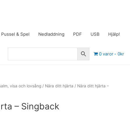
Pussel & Spel
Nedladdning
PDF
USB
Hjälp!
0 varor
0kr
salm, visa och lovsång
/
Nära ditt hjärta
/ Nära ditt hjärta –
ärta – Singback