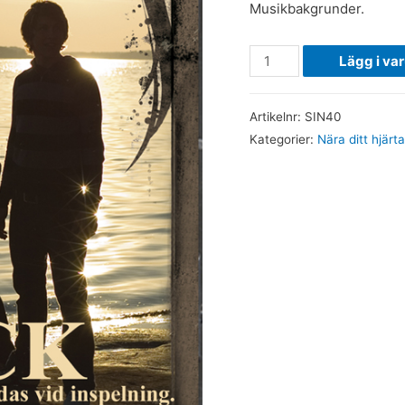
Musikbakgrunder.
Nära
Lägg i va
ditt
hjärta
Artikelnr:
SIN40
-
Kategorier:
Nära ditt hjärt
Singback
mängd