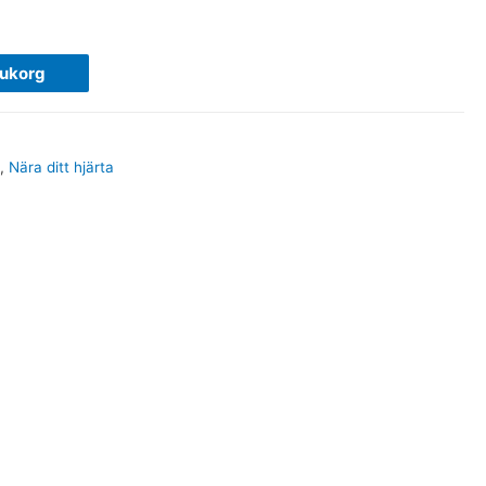
rukorg
a
,
Nära ditt hjärta