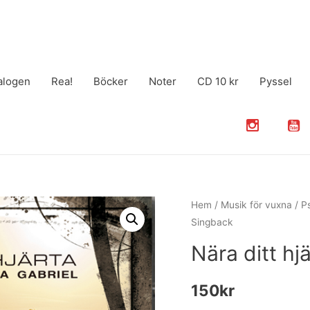
alogen
Rea!
Böcker
Noter
CD 10 kr
Pyssel
Hem
/
Musik för vuxna
/
P
Singback
Nära ditt hj
150
kr