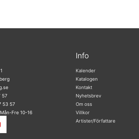
Info
 1
Kalender
sberg
Katalogen
g.se
Kontakt
7 57
Nyhetsbrev
 53 57
Om oss
 Mån-Fre 10-16
Villkor
Artister/Författare