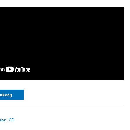
rukorg
lan
,
CD