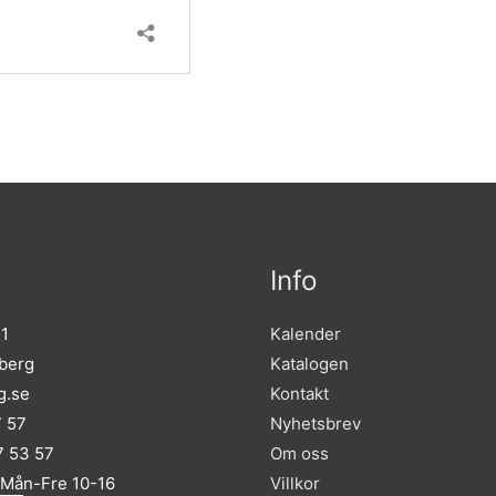
Info
 1
Kalender
sberg
Katalogen
g.se
Kontakt
7 57
Nyhetsbrev
 53 57
Om oss
 Mån-Fre 10-16
Villkor