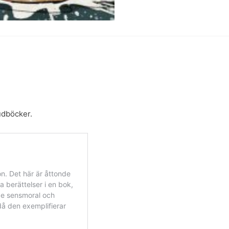
losers
mängd
udböcker.