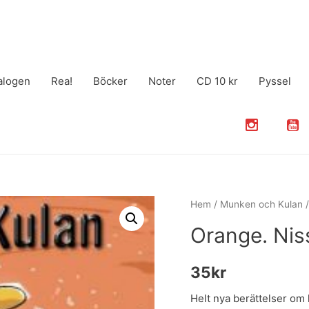
alogen
Rea!
Böcker
Noter
CD 10 kr
Pyssel
Hem
/
Munken och Kulan
/
Orange. Niss
35
kr
Helt nya berättelser o