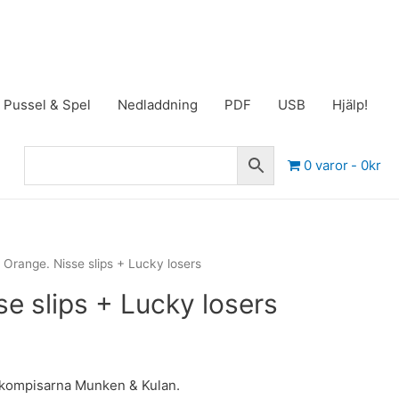
Pussel & Spel
Nedladdning
PDF
USB
Hjälp!
0 varor
0kr
 Orange. Nisse slips + Lucky losers
e slips + Lucky losers
m kompisarna Munken & Kulan.