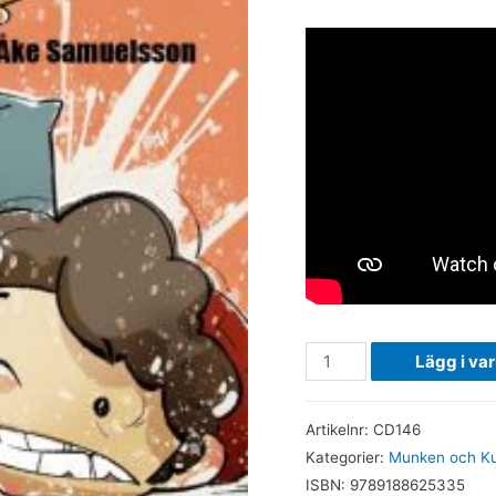
Orange.
Lägg i va
Nisse
slips
Artikelnr:
CD146
+
Kategorier:
Munken och Ku
Lucky
ISBN:
9789188625335