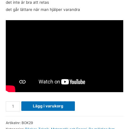
det inte är bra att retas
det går lättare när man hjälper varandra
Skruven
Lägg i varukorg
möter
Hävstången
Artikelnr:
BOK29
-