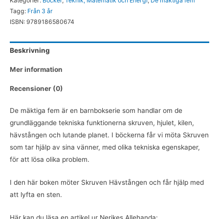
Kategorier:
Böcker
,
Teknik, Matematik och Energi
,
De mäktiga fem
Bok
Tagg:
Från 3 år
mängd
ISBN:
9789186580674
Beskrivning
Mer information
Recensioner (0)
De mäktiga fem är en barnbokserie som handlar om de
grundläggande tekniska funktionerna skruven, hjulet, kilen,
hävstången och lutande planet. I böckerna får vi möta Skruven
som tar hjälp av sina vänner, med olika tekniska egenskaper,
för att lösa olika problem.
I den här boken möter Skruven Hävstången och får hjälp med
att lyfta en sten.
Här kan du läsa en artikel ur Nerikes Allehanda: