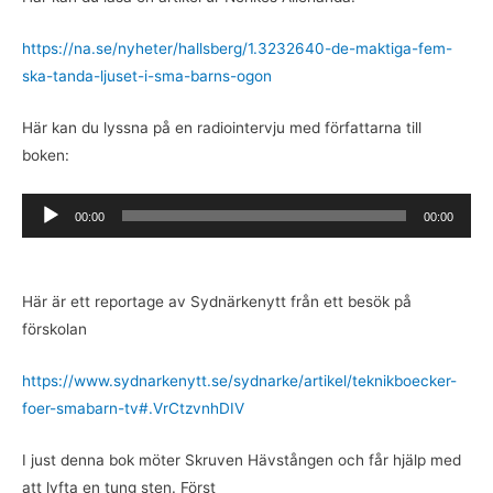
https://na.se/nyheter/hallsberg/1.3232640-de-maktiga-fem-
ska-tanda-ljuset-i-sma-barns-ogon
Här kan du lyssna på en radiointervju med författarna till
boken:
Ljudspelare
00:00
00:00
Här är ett reportage av Sydnärkenytt från ett besök på
förskolan
https://www.sydnarkenytt.se/sydnarke/artikel/teknikboecker-
foer-smabarn-tv#.VrCtzvnhDIV
I just denna bok möter Skruven Hävstången och får hjälp med
att lyfta en tung sten. Först