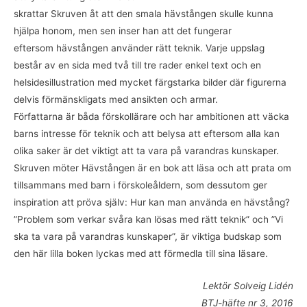
skrattar Skruven åt att den smala hävstången skulle kunna
hjälpa honom, men sen inser han att det fungerar
eftersom hävstången använder rätt teknik. Varje uppslag
består av en sida med två till tre rader enkel text och en
helsidesillustration med mycket färgstarka bilder där figurerna
delvis förmänskligats med ansikten och armar.
Författarna är båda förskollärare och har ambitionen att väcka
barns intresse för teknik och att belysa att eftersom alla kan
olika saker är det viktigt att ta vara på varandras kunskaper.
Skruven möter Hävstången är en bok att läsa och att prata om
tillsammans med barn i förskoleåldern, som dessutom ger
inspiration att pröva själv: Hur kan man använda en hävstång?
”Problem som verkar svåra kan lösas med rätt teknik” och ”Vi
ska ta vara på varandras kunskaper”, är viktiga budskap som
den här lilla boken lyckas med att förmedla till sina läsare.
Lektör Solveig Lidén
BTJ-häfte nr 3, 2016