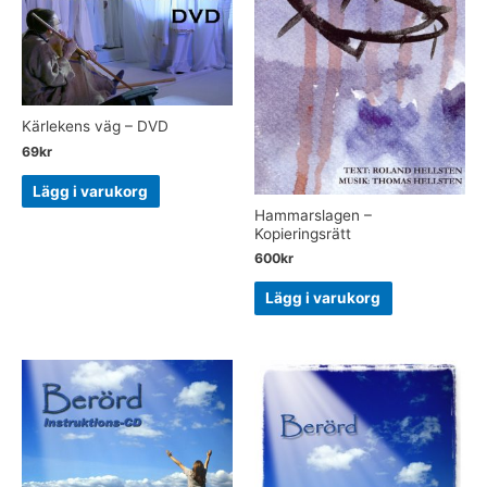
Kärlekens väg – DVD
69
kr
Lägg i varukorg
Hammarslagen –
Kopieringsrätt
600
kr
Lägg i varukorg