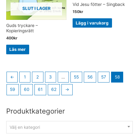
Vid Jesu fötter – Singback
SLUT I LAGER
150
kr
Lägg i varukorg
Guds tryckare –
Kopieringsrätt
400
kr
Läs mer
←
1
2
3
…
55
56
57
58
59
60
61
62
→
Produktkategorier
Välj en kategori