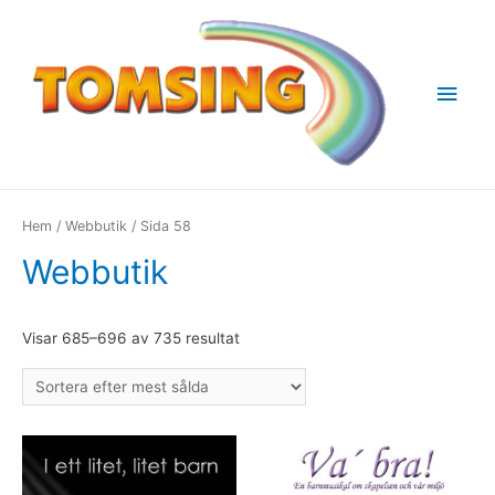
Huv
Hem
/
Webbutik
/ Sida 58
Webbutik
Visar 685–696 av 735 resultat