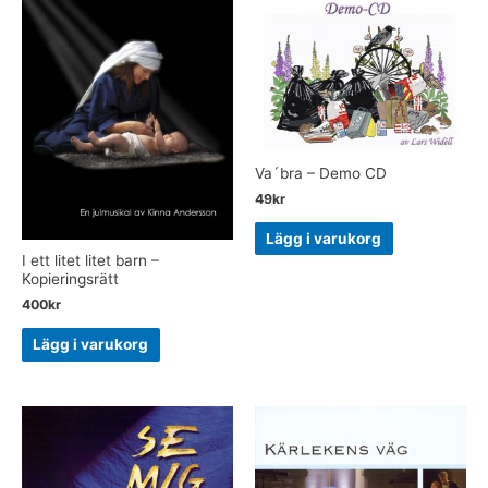
Va´bra – Demo CD
49
kr
Lägg i varukorg
I ett litet litet barn –
Kopieringsrätt
400
kr
Lägg i varukorg