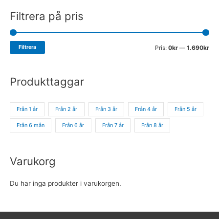
Filtrera på pris
Filtrera
Pris:
0kr
—
1.690kr
Produkttaggar
Från 1 år
Från 2 år
Från 3 år
Från 4 år
Från 5 år
Från 6 mån
Från 6 år
Från 7 år
Från 8 år
Varukorg
Du har inga produkter i varukorgen.