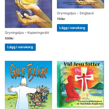
Gryningsljus – Singback
150
kr
Lägg i varukorg
Gryningsljus – Kopieringsrätt
500
kr
Lägg i varukorg